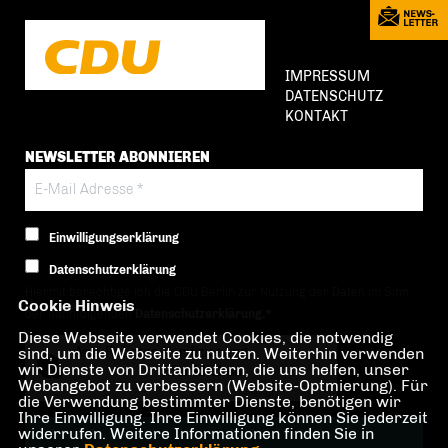
IMPRESSUM
DATENSCHUTZ
KONTAKT
NEWSLETTER ABONNIEREN
Einwilligungserklärung
Datenschutzerklärung
Hiermit berechtige ich die CDU Berlin zur Nutzung der Daten im Sinn
Cookie Hinweis
der nachfolgenden
Datenschutzerklärung.*
Diese Webseite verwendet Cookies, die notwendig
sind, um die Webseite zu nutzen. Weiterhin verwenden
Anti-Roboter-Verifizierung
wir Dienste von Drittanbietern, die uns helfen, unser
Hier klicken
Webangebot zu verbessern (Website-Optmierung). Für
Friendly
Captcha ⇗
die Verwendung bestimmter Dienste, benötigen wir
Ihre Einwilligung. Ihre Einwilligung können Sie jederzeit
widerrufen. Weitere Informationen finden Sie in