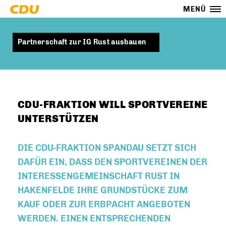
MENÜ
Partnerschaft zur IG Rust ausbauen
CDU-FRAKTION WILL SPORTVEREINE
UNTERSTÜTZEN
DIE CDU-FRAKTION SPANDAU SETZT SICH
DAFÜR EIN, DASS DEN SPORTVEREINEN DER
INTERESSENGEMEINSCHAFT RUST IN
HAKENFELDE IHRE GRUNDSTÜCKE ZUM
KAUF ODER ZUR ERBPACHT ANGEBOTEN
WERDEN. EINEN ENTSPRECHENDEN