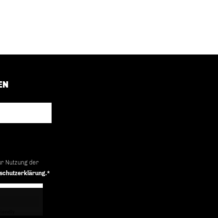
EN
ur Nutzung der
schutzerklärung.*
iendly
Captcha ⇗