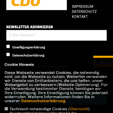
IMPRESSUM
DATENSCHUTZ
KONTAKT
NEWSLETTER ABONNIEREN
Einwilligungserklärung
Datenschutzerklärung
Hiermit berechtige ich die CDU Berlin zur Nutzung der Daten im Sinn
Cookie Hinweis
der nachfolgenden
Datenschutzerklärung.*
Diese Webseite verwendet Cookies, die notwendig
sind, um die Webseite zu nutzen. Weiterhin verwenden
Anti-Roboter-Verifizierung
wir Dienste von Drittanbietern, die uns helfen, unser
Hier klicken
Webangebot zu verbessern (Website-Optmierung). Für
Friendly
Captcha ⇗
die Verwendung bestimmter Dienste, benötigen wir
Ihre Einwilligung. Ihre Einwilligung können Sie jederzeit
widerrufen. Weitere Informationen finden Sie in
unserer
Datenschutzerklärung
.
Technisch notwendige Cookies (
Übersicht
)
* Pflichtfeld!