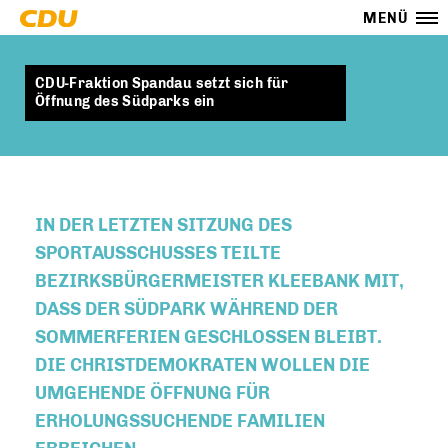
MENÜ
CDU-Fraktion Spandau setzt sich für
Öffnung des Südparks ein
IN DER LETZTEN SITZUNG DES
SPORTAUSSCHUSSES TEILTE
BEZIRKSBÜRGERMEISTER KLEEBANK MIT,
DASS DER SÜDPARK WÄHREND DER
SOMMERFERIEN GESCHLOSSEN BLEIBT.
DIE CHRISTDEMOKRATEN WOLLEN DIE
UMGEHENDE ÖFFNUNG FÜR
ERHOLUNGSSUCHENDE FAMILIEN