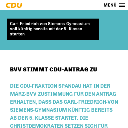
MENÜ
Carl-Friedrich-von Siemens-Gymnasium
soll künftig bereits mit der 5. Klasse
starten
BVV STIMMT CDU-ANTRAG ZU
DIE CDU-FRAKTION SPANDAU HAT IN DER
MÄRZ-BVV ZUSTIMMUNG FÜR DEN ANTRAG
ERHALTEN, DASS DAS CARL-FRIEDRICH-VON
SIEMENS-GYMNASIUM KÜNFTIG BEREITS
AB DER 5. KLASSE STARTET. DIE
CHRISTDEMOKRATEN SETZEN SICH FÜR