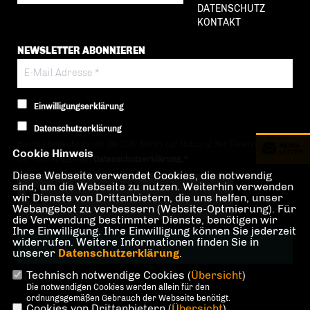
DATENSCHUTZ
KONTAKT
NEWSLETTER ABONNIEREN
Einwilligungserklärung
Datenschutzerklärung
Hiermit berechtige ich die CDU Berlin zur Nutzung der Daten im Sinn
Cookie Hinweis
der nachfolgenden
Datenschutzerklärung.*
Diese Webseite verwendet Cookies, die notwendig
sind, um die Webseite zu nutzen. Weiterhin verwenden
Anti-Roboter-Verifizierung
wir Dienste von Drittanbietern, die uns helfen, unser
Hier klicken
Webangebot zu verbessern (Website-Optmierung). Für
Friendly
Captcha ⇗
die Verwendung bestimmter Dienste, benötigen wir
Ihre Einwilligung. Ihre Einwilligung können Sie jederzeit
widerrufen. Weitere Informationen finden Sie in
unserer
Datenschutzerklärung
.
Technisch notwendige Cookies (
Übersicht
)
* Pflichtfeld!
Die notwendigen Cookies werden allein für den
ordnungsgemäßen Gebrauch der Webseite benötigt.
Cookies von Drittanbietern (
Übersicht
)