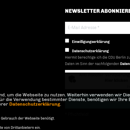
NEWSLETTER ABONNIER
Einwilligungserklärung
Datenschutzerklärung
Hiermit berechtige ich die CDU Berlin z
Daten im Sinn der nachfolgenden
Daten
Anti-Roboter-Verifizierung
Hier klicken
Fr
d, um die Webseite zu nutzen. Weiterhin verwenden wir Dien
die Verwendung bestimmter Dienste, benötigen wir Ihre Einw
serer
Datenschutzerklärung
.
* Pflichtfeld!
 Gebrauch der Webseite benötigt.
 von Drittanbietern ein.