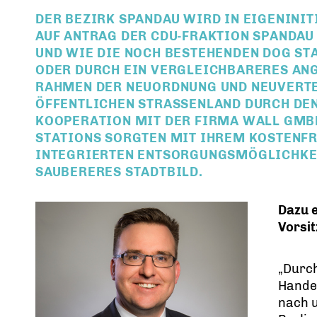
DER BEZIRK SPANDAU WIRD IN EIGENINI
AUF ANTRAG DER CDU-FRAKTION SPANDAU
UND WIE DIE NOCH BESTEHENDEN DOG ST
ODER DURCH EIN VERGLEICHBARERES AN
RAHMEN DER NEUORDNUNG UND NEUVERT
ÖFFENTLICHEN STRASSENLAND DURCH DEN 
OOPERATION MIT DER FIRMA WALL GMBH 
TATIONS SORGTEN MIT IHREM KOSTENFRE
NTEGRIERTEN ENTSORGUNGSMÖGLICHKEIT 
AUBERERES STADTBILD.
Dazu e
Vorsi
Durch
Hande
nach 