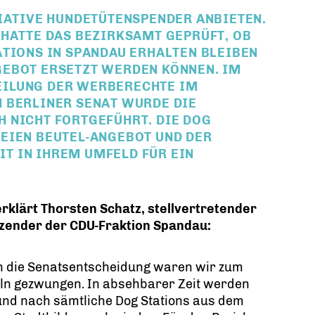
TIATIVE HUNDETÜTENSPENDER ANBIETEN.
 HATTE DAS BEZIRKSAMT GEPRÜFT, OB
ATIONS IN SPANDAU ERHALTEN BLEIBEN
GEBOT ERSETZT WERDEN KÖNNEN. IM
EILUNG DER WERBERECHTE IM
BERLINER SENAT WURDE DIE K
NICHT FORTGEFÜHRT. DIE DOG S
IEN BEUTEL-ANGEBOT UND DER I
IN IHREM UMFELD FÜR EIN S
rklärt Thorsten Schatz, stellvertretender
tzender der CDU-Fraktion Spandau:
 die Senatsentscheidung waren wir zum
ln gezwungen. In absehbarer Zeit werden
und nach sämtliche Dog Stations aus dem