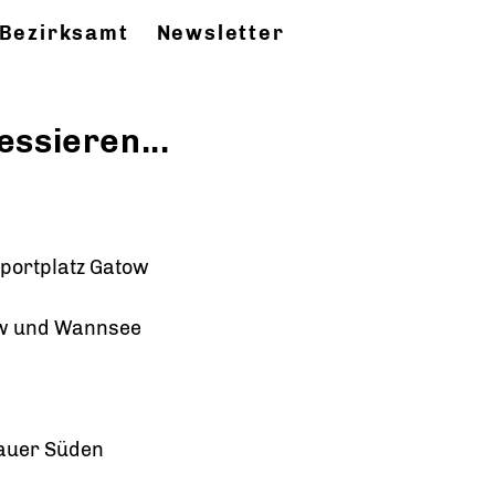
Bezirksamt
Newsletter
essieren...
portplatz Gatow
ow und Wannsee
auer Süden