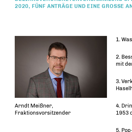
2020, FÜNF ANTRÄGE UND EINE GROSSE AN
1. Was
2. Be
mit d
3. Ver
Hasel
Arndt Meißner,
4. Dri
Fraktionsvorsitzender
1953 
5. Pop