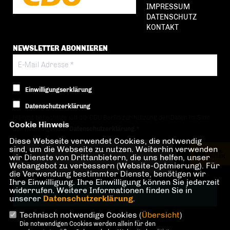
IMPRESSUM
DATENSCHUTZ
KONTAKT
NEWSLETTER ABONNIEREN
Einwilligungserklärung
Datenschutzerklärung
Hiermit berechtige ich die CDU Berlin zur Nutzung der Daten im Sinn
Cookie Hinweis
der nachfolgenden
Datenschutzerklärung.*
Diese Webseite verwendet Cookies, die notwendig
sind, um die Webseite zu nutzen. Weiterhin verwenden
Anti-Roboter-Verifizierung
wir Dienste von Drittanbietern, die uns helfen, unser
Hier klicken
Webangebot zu verbessern (Website-Optmierung). Für
Friendly
Captcha ⇗
die Verwendung bestimmter Dienste, benötigen wir
Ihre Einwilligung. Ihre Einwilligung können Sie jederzeit
widerrufen. Weitere Informationen finden Sie in
unserer
Datenschutzerklärung
.
Technisch notwendige Cookies (
Übersicht
)
* Pflichtfeld!
Die notwendigen Cookies werden allein für den