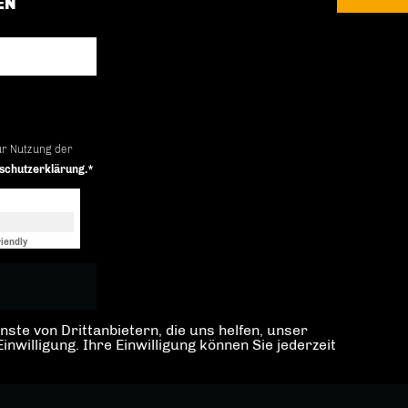
EN
ur Nutzung der
schutzerklärung.*
iendly
Captcha ⇗
ste von Drittanbietern, die uns helfen, unser
illigung. Ihre Einwilligung können Sie jederzeit