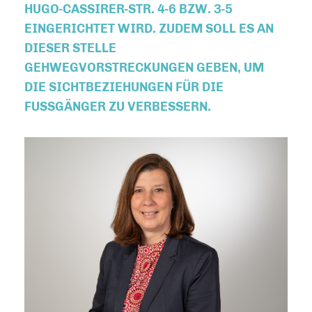
UGO-CASSIRER-STR. 4-6 BZW. 3-5 E
INGERICHTET WIRD. ZUDEM SOLL ES AN D
IESER STELLE G
EHWEGVORSTRECKUNGEN GEBEN, UM D
IE SICHTBEZIEHUNGEN FÜR DIE F
USSGÄNGER ZU VERBESSERN.