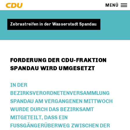
MENÜ
Zebrastreifen in der Wasserstadt Spandau
FORDERUNG DER CDU-FRAKTION
SPANDAU WIRD UMGESETZT
IN DER
BEZIRKSVERORDNETENVERSAMMLUNG
SPANDAU AM VERGANGENEN MITTWOCH
WURDE DURCH DAS BEZIRKSAMT
MITGETEILT, DASS EIN
FUSSGÄNGERÜBERWEG ZWISCHEN DER H